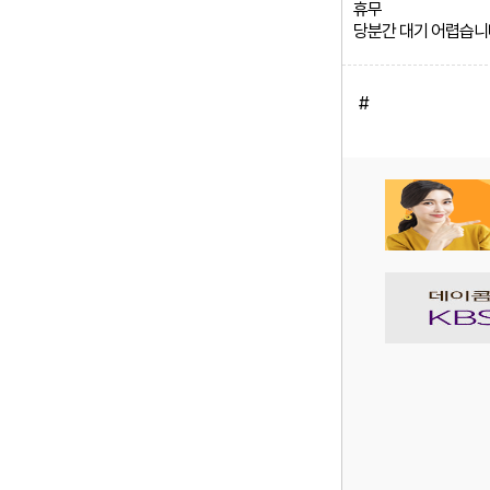
휴무
당분간 대기 어렵습니
#