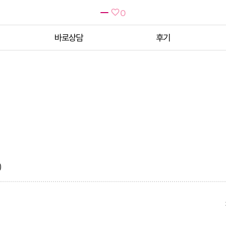
0
바로상담
후기
)