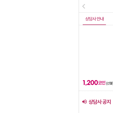
상담사 안내
1,200
코인
(선불
volume_up
상담사 공지