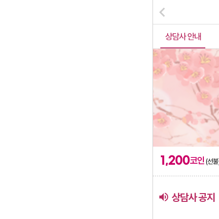
상담사 안내
1,200
코인
(선불
volume_up
상담사 공지