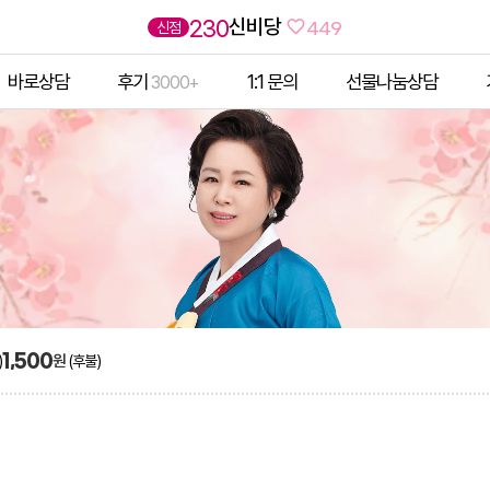
신비당
230
신점
449
바로상담
후기
1:1 문의
선물나눔상담
3000+
1,500
원
)
(후불)