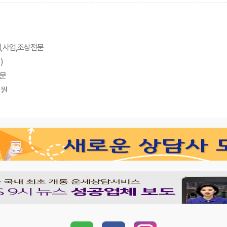
업,사업,조상전문
)
자문
회원