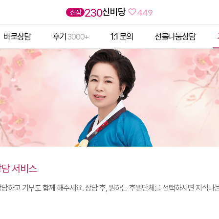
신비당
230
신점
449
바로상담
후기
1:1 문의
선물나눔상담
3000+
담 서비스
담하고 기부도 함께 해주세요. 상담 후, 원하는 후원단체를 선택하시면 지식나