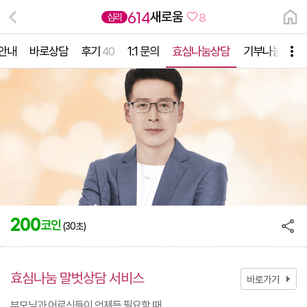
새로움
614
심리
8
안내
바로상담
후기
1:1 문의
효심나눔상담
기부나눔상담
40
200
코인
(30초)
효심나눔 말벗상담 서비스
arrow_right
바로가기
부모님과 어르신들이 언제든 필요할 때