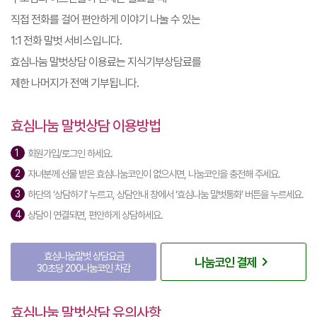
직접 전화를 걸어 편안하게 이야기 나눌 수 있는
1:1 전화 말벗 서비스입니다.
효심나눔 말벗상담 이용료는 지식기부상담료를
제한 나머지가 전액 기부됩니다.
효심나눔 말벗상담 이용방법
회원가입/로그인 하세요.
자녀분께 선물 받은 효심나눔코인이 없으시면, 나눔코인을 충전해 주세요.
하단의 ‘상담하기’ 누르고, 상담안내 창에서 ‘효심나눔 말벗통화’ 버튼을 누르세요.
상담이 연결되면, 편안하게 상담하세요.
효심나눔말벗 상담요금
navigate_next
나눔코인 결제
30초당 200나눔코인 차감
효심나눔 말벗상담 유의사항