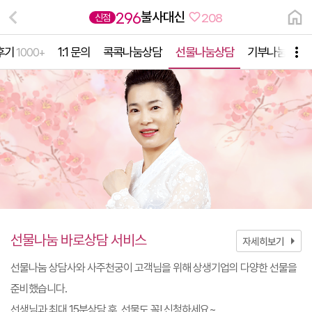
불사대신
296
신점
208
후기
1:1 문의
콕콕나눔상담
선물나눔상담
기부나눔상담
1000+
선물나눔 바로상담 서비스
arrow_right
자세히보기
선물나눔 상담사와 사주천궁이 고객님을 위해 상생기업의 다양한 선물을
준비했습니다.
선생님과 최대 15분상담 후, 선물도 꼭! 신청하세요~