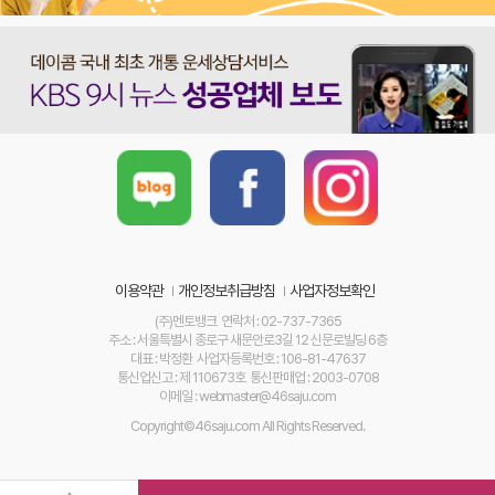
이용약관
개인정보취급방침
사업자정보확인
(주)멘토뱅크 연락처 : 02-737-7365
주소 : 서울특별시 종로구 새문안로3길 12 신문로빌딩 6층
대표 : 박정환 사업자등록번호 : 106-81-47637
통신업신고 : 제 110673호 통신판매업 : 2003-0708
이메일 : webmaster@46saju.com
Copyright©46saju.com All Rights Reserved.