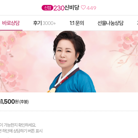
신비당
230
신점
449
바로상담
후기
1:1 문의
선물나눔상담
3000+
1,500
원
)
(후불)
이 가능한지 확인하세요.
면 하단에 상담하기 버튼 표시