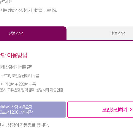
누르세요.
하시는 방법의 상담하기 버튼을 누르세요.
선불 상담
후불 상담
상담 이용방법
아래 상담하기 버튼 클릭
 누르고, 코인상담하기 누름
따라 0번 + 230번 누름
 사용시 고유번호 입력 없이 상담사와 자동연결
선불코인상담 이용요금
navigate_ne
코인충전하기
0초당 1,200코인 차감
진 시, 상담이 자동종료 됩니다.