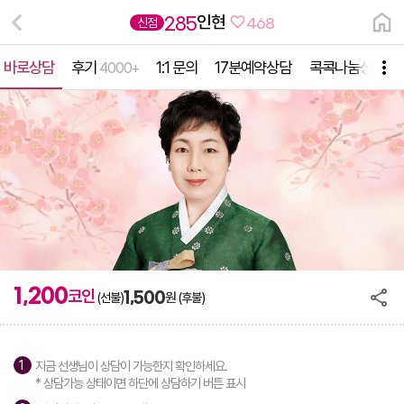
인현
285
신점
468
바로상담
후기
1:1 문의
17분예약상담
콕콕나눔상담
4000+
1,200
코인
1,500
원
(선불)
(후불)
지금 선생님이 상담이 가능한지 확인하세요.
* 상담가능 상태이면 하단에 상담하기 버튼 표시