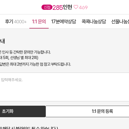
인현
285
신점
469
후기
1:1 문의
17분예약상담
콕콕나눔상담
선물나눔
4000+
안내
짧은 인사 등 간략한 문의만 가능합니다.
대 5회, 선생님 별 최대 2회)
 답변은 최대 2번까지 가능한 점 참고 부탁드립니다.
초기화
1:1 문의 등록
 해당 시 블라인드 될 수 있습니다.)