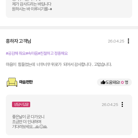
제가 감사드리는 바입니다
원하시는 바 이루시기를~♦️
more_vert
흥하자
고객님
26.04.25
#공감해 줘요
#속마음
#친절하고 정중해요
마음이  힘들었는데  너무너무 위로가  되어서 감사합니다 . 고맙습니다.
마음편한
thumb_up
도움돼요!
0
명
more_vert
26.04.25
상담사 답글
좋은날이 곧 다가오니 
조금만 더 인내하며
기다려보세요...🙏😊🙏