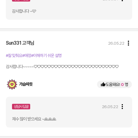
감사합니다 ~🩷
more_vert
Sun331
고객님
26.05.22
#잘 맞춰요
#애정
#이해하기 쉬운 설명
감사합니다~~~~~♡♡♡♡♡♡♡♡♡♡♡♡♡♡♡♡♡♡♡♡♡♡♡♡♡
가슴따듯
thumb_up
도움돼요!
0
명
more_vert
26.05.22
상담사 답글
재수 많이 받으세요 ~🙏🙏🙏