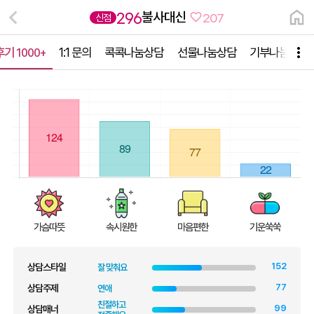
불사대신
296
신점
207
후기
1:1 문의
콕콕나눔상담
선물나눔상담
기부나눔상담
1000+
가슴따뜻
속시원한
마음편한
기운쑥쑥
상담스타일
잘 맞춰요
상담주제
연애
친절하고
상담매너