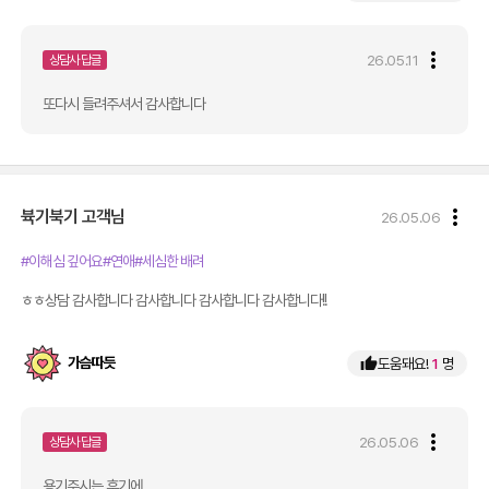
more_vert
26.05.11
상담사 답글
또다시 들려주셔서 감사합니다 
more_vert
뷱기북기
고객님
26.05.06
#이해심 깊어요
#연애
#세심한 배려
ㅎㅎ상담 감사합니다 감사합니다 감사합니다 감사합니다!!
가슴따듯
thumb_up
도움돼요!
1
명
more_vert
26.05.06
상담사 답글
용기주시는 후기에