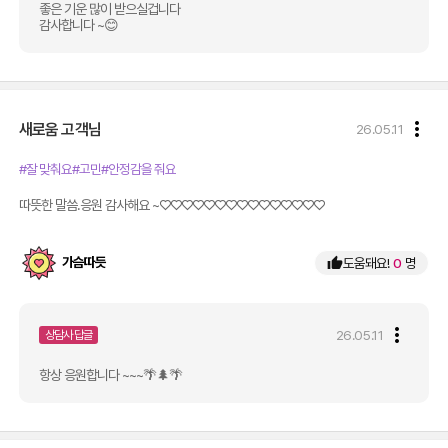
좋은 기운 많이 받으실겁니다 
감사합니다 ~😊
more_vert
새로움
고객님
26.05.11
#잘 맞춰요
#고민
#안정감을 줘요
따뜻한 말씀.응원 감사해요 ~♡♡♡♡♡♡♡♡♡♡♡♡♡♡♡
가슴따듯
thumb_up
도움돼요!
0
명
more_vert
26.05.11
상담사 답글
항상 응원합니다 ~~~🌴🌲🌴