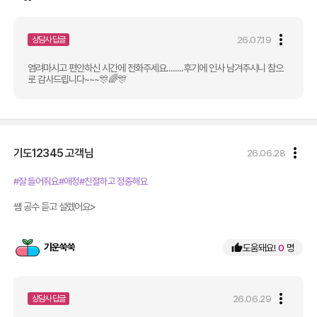
more_vert
26.07.19
상담사 답글
염려마시고 편안하신 시간에 전화주세요........후기에 인사 남겨주시니 참으
로 감사드립니다~~~🎊🌈🎊
more_vert
기도12345
고객님
26.06.28
#잘 들어줘요
#애정
#친절하고 정중해요
쌤 공수 듣고 설렜어요>
기운쑥쑥
thumb_up
도움돼요!
0
명
more_vert
26.06.29
상담사 답글