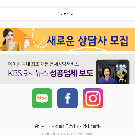
keyboard_arrow_down
더보기
이용약관
개인정보취급방침
사업자정보확인
(주)멘토뱅크 연락처 : 02-737-7365