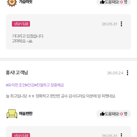
가슴따듯
thumb_up
도움돼요!
0
명
more_vert
26.05.31
상담사 답글
기다리고 있겠습니다
고마워요 ~🙏
more_vert
홍시!
고객님
26.05.24
#유익한 조언
#건강
#친절하고 정중해요
늘 최고입니당 ㅎㅎ 정확하고 편안한 공수 감사드려요 덕분에 암 피햇네요
마음편한
thumb_up
도움돼요!
0
명
more_vert
26.05.31
상담사 답글