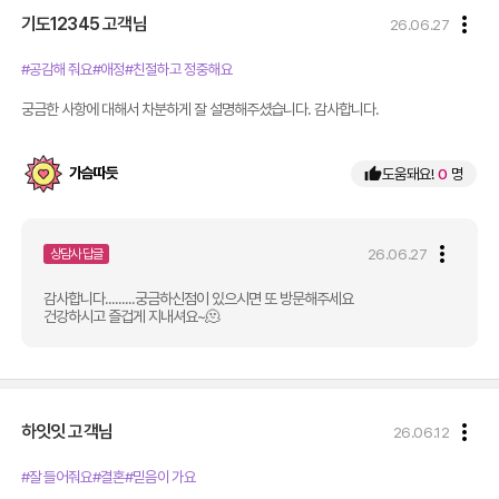
more_vert
기도12345
고객님
26.06.27
#공감해 줘요
#애정
#친절하고 정중해요
궁금한 사항에 대해서 차분하게 잘 설명해주셨습니다. 감사합니다.
가슴따듯
thumb_up
도움돼요!
0
명
more_vert
26.06.27
상담사 답글
감사합니다.........궁금하신점이 있으시면 또 방문해주세요
건강하시고 즐겁게 지내셔요~🫠
more_vert
하잇잇
고객님
26.06.12
#잘 들어줘요
#결혼
#믿음이 가요