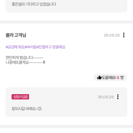
좋은결과 기다리고 있겠습니다
more_vert
룰라
고객님
26.06.28
#공감해 줘요
#속마음
#친절하고 정중해요
편안하게 봤습니다~~~~~

나중에또볼게요~~~~~~~!!!
thumb_up
도움돼요!
0
명
more_vert
26.06.28
상담사 답글
잘되시길 바래요~😊