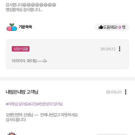
감사합니다😆😆😆😆😆😆😆😆

명심할게요 감사합니다...
기운쑥쑥
thumb_up
도움돼요!
0
명
more_vert
26.06.12
상담사 답글
아자아자  화이팅~~~🥳
more_vert
내맘은내맘
고객님
26.06.01
#이해심 깊어요
#고민
#전문성이 있어요
오랜인연의 선생님 ~~  언제나반갑고 따뜻하셔요 

감사드립니다