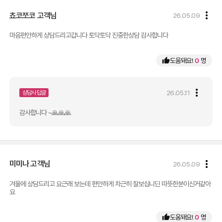
more_vert
쵸코쪼코
고객님
26.05.09
마음편안하게 상담드리고갑니다 토닥토닥 진중한상담 감사합니다 
thumb_up
도움돼요!
0
명
more_vert
26.05.11
상담사 답글
감사합니다 ~🙏🙏🙏
more_vert
미미나
고객님
26.05.09
겨울에 상담드리고 요근래 보는데 편안하게 차근히 잘보십니딘 따뜻한분이신거같아
요
thumb_up
도움돼요!
0
명