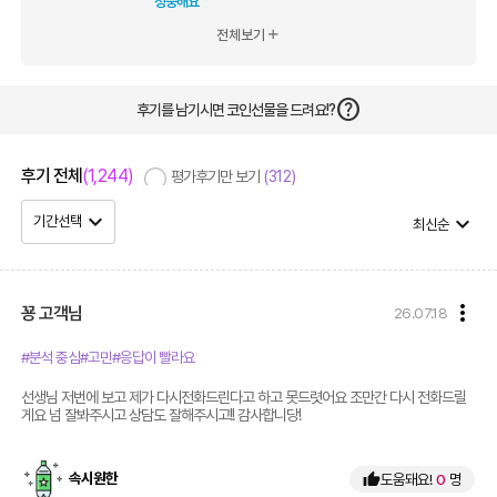
정중해요
전체보기
add
help
후기를 남기시면 코인선물을 드려요!?
후기 전체
(1,244)
평가후기만 보기
(312)
expand_more
expand_more
기간선택
최신순
more_vert
꾱
고객님
26.07.18
#분석 중심
#고민
#응답이 빨라요
선생님 저번에 보고 제가 다시전화드린다고 하고 못드렷어요 조만간 다시 전화드릴
게요 넘 잘봐주시고 상담도 잘해주시고!! 감사합니당!
속시원한
thumb_up
도움돼요!
0
명