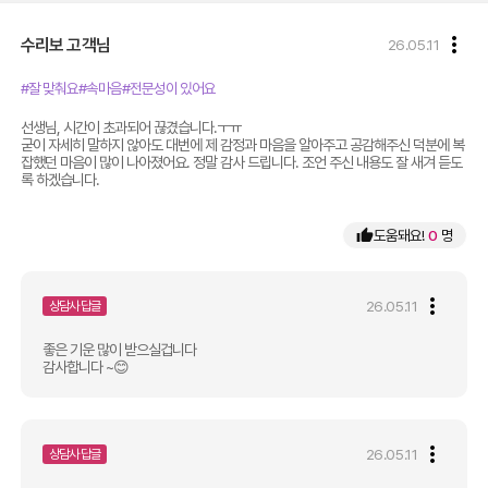
more_vert
수리보
고객님
26.05.11
#잘 맞춰요
#속마음
#전문성이 있어요
선생님, 시간이 초과되어 끊겼습니다.ㅜㅠ

굳이 자세히 말하지 않아도 대번에 제 감정과 마음을 알아주고 공감해주신 덕분에 복
잡했던 마음이 많이 나아졌어요. 정말 감사 드립니다. 조언 주신 내용도 잘 새겨 듣도
록 하겠습니다. 
thumb_up
도움돼요!
0
명
more_vert
26.05.11
상담사 답글
좋은 기운 많이 받으실겁니다 
감사합니다 ~😊
more_vert
26.05.11
상담사 답글