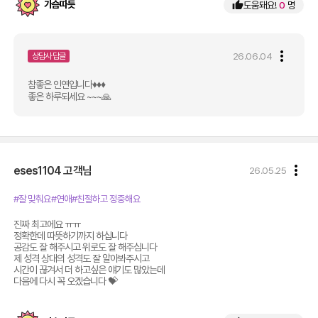
가슴따듯
thumb_up
도움돼요!
0
명
more_vert
26.06.04
상담사 답글
참좋은 인연입니다♦️♦️♦️
좋은 하루되세요 ~~~🙏
more_vert
eses1104
고객님
26.05.25
#잘 맞춰요
#연애
#친절하고 정중해요
진짜 최고에요 ㅠㅠ 

정확한데 따뜻하기까지 하십니다

공감도 잘 해주시고 위로도 잘 해주십니다

제 성격 상대의 성격도 잘 알아봐주시고

시간이 끊겨서 더 하고싶은 얘기도 많았는데

다음에 다시 꼭 오겠습니다 💝