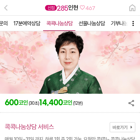
인현
285
신점
467
1 문의
17분예약상담
콕콕나눔상담
선물나눔상담
기부나눔상담
600
14,400
코인
코인
(30초)
(12분)
콕콕나눔상담 서비스
arrow_right
바로가기
매월 10일~31일 까지, 하루 1회 주 2회 가능, 요점만 콕!콕!~ 콕콕나눔상담