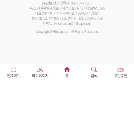
(주)멘토뱅크 연락처 : 02-737-7365
주소 : 서울특별시 종로구 새문안로3길 12 신문로빌딩 6층
대표 : 박정환 사업자등록번호 : 106-81-47637
통신업신고 : 제 110673호 통신판매업 : 2003-0708
이메일 : webmaster@46saju.com
Copyright©46saju.com All Rights Reserved.
전체메뉴
마이페이지
홈
검색
코인충전