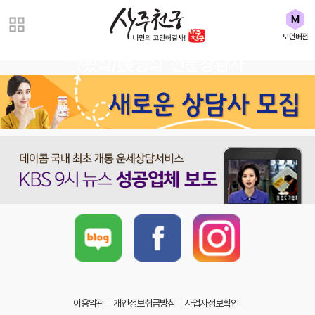
모던버전
'?묐챸/媛쒕챸' 전문상담사
이용약관
개인정보취급방침
사업자정보확인