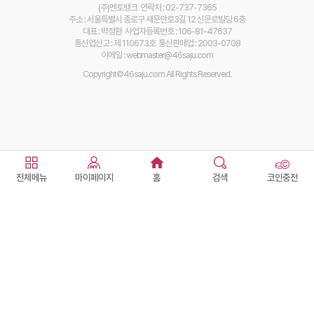
(주)멘토뱅크 연락처 : 02-737-7365
주소 : 서울특별시 종로구 새문안로3길 12 신문로빌딩 6층
대표 : 박정환 사업자등록번호 : 106-81-47637
통신업신고 : 제 110673호 통신판매업 : 2003-0708
이메일 : webmaster@46saju.com
Copyright©46saju.com All Rights Reserved.
전체메뉴
마이페이지
홈
검색
코인충전