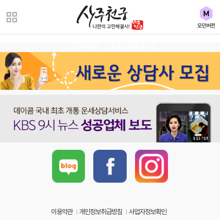
모던버전
'泥댁쭏' 전문상담사
이용약관
개인정보취급방침
사업자정보확인