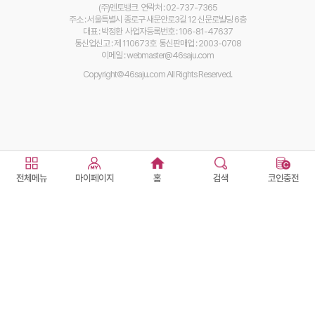
(주)멘토뱅크 연락처 : 02-737-7365
주소 : 서울특별시 종로구 새문안로3길 12 신문로빌딩 6층
대표 : 박정환 사업자등록번호 : 106-81-47637
통신업신고 : 제 110673호 통신판매업 : 2003-0708
이메일 : webmaster@46saju.com
Copyright©46saju.com All Rights Reserved.
전체메뉴
마이페이지
홈
검색
코인충전