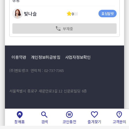
상담
빛나슬
0
(0)
효심말벗
부재중
이용약관
개인정보취급방침
사업자정보확인
(주)멘토뱅크 연락처 : 02-737-7365
서울특별시 종로구 새문안로3길 12 신문로빌딩 6층
대표 : 박정환 사업자등록번호 : 106-81-47637
참깨홈
검색
코인충전
즐겨찾기
고객문의