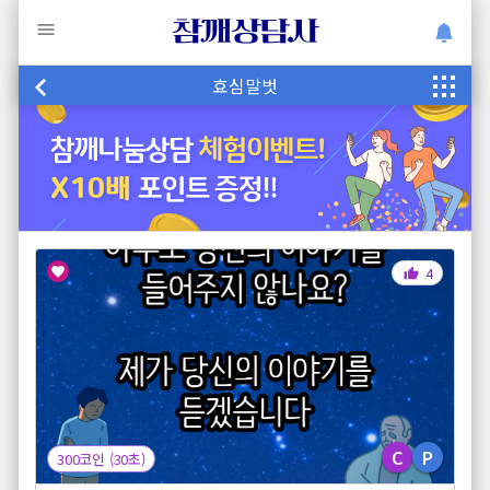
참깨상담사
효심말벗
4
C
P
300코인 (30초)