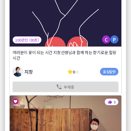
C
P
100코인 (30초)
여러분이 꽃이 되는 시간 지창선생님과 함께 하는 향기로운 힐링
시간
지창
0
(0)
효심말벗
부재중
0