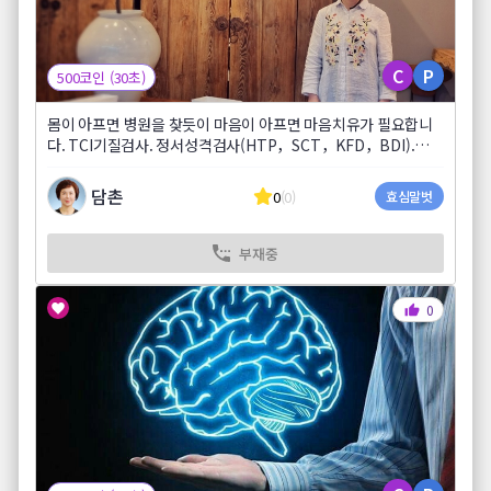
C
P
500코인 (30초)
몸이 아프면 병원을 찾듯이 마음이 아프면 마음치유가 필요합니
다. TCI기질검사. 정서성격검사(HTP，SCT，KFD，BDI).부모
자녀 양육태도 검사
담촌
0
(0)
효심말벗
부재중
0