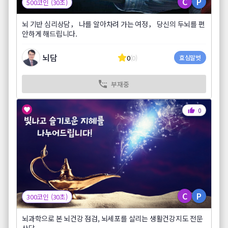
C
P
500코인 (30초)
뇌 기반 심리상담， 나를 알아차려 가는 여정， 당신의 두뇌를 편
안하게 해드립니다.
뇌담
0
(0)
효심말벗
부재중
0
C
P
300코인 (30초)
뇌과학으로 본 뇌건강 점검, 뇌세포를 살리는 생활건강지도 전문