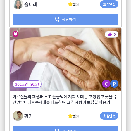
솔나래
0
(0)
효심말벗
상담하기
2
C
P
300코인 (30초)
어르신들의 희생과 노고 눈물덕에 저희 세대는 고생 않고 웃을 수
있었습니다후손세대를 대표하여 그 감사함에 보답할 마음의 손
주 황가를 찾아주십시오
황가
0
(0)
효심말벗