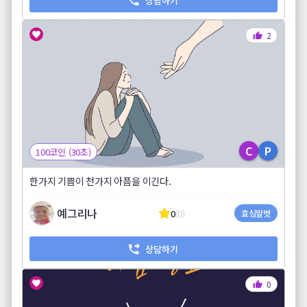
상담하기
2
C
P
100코인 (30초)
한가지 기쁨이 천가지 아픔을 이긴다.
예그리나
0
(0)
효심말벗
상담하기
0